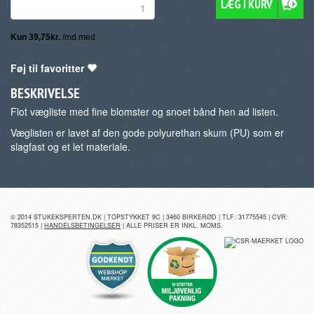
LÆG I KURV
Føj til favoritter
BESKRIVELSE
Flot vægliste med fine blomster og snoet bånd hen ad listen.
Væglisten er lavet af den gode polyurethan skum (PU) som er
slagfast og et let materiale.
© 2014 STUKEKSPERTEN.DK | TOPSTYKKET 9C | 3460 BIRKERØD | TLF: 31775545 | CVR:
78352515 |
HANDELSBETINGELSER
| ALLE PRISER ER INKL. MOMS.