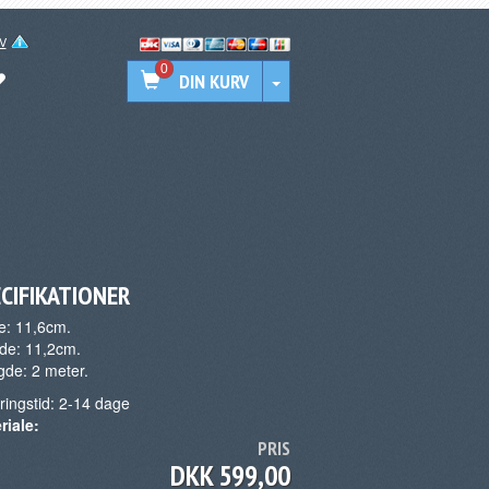
V
0
DIN KURV
CIFIKATIONER
e: 11,6cm.
de: 11,2cm.
de: 2 meter.
ringstid:
2-14
dage
riale:
PRIS
DKK 599,00