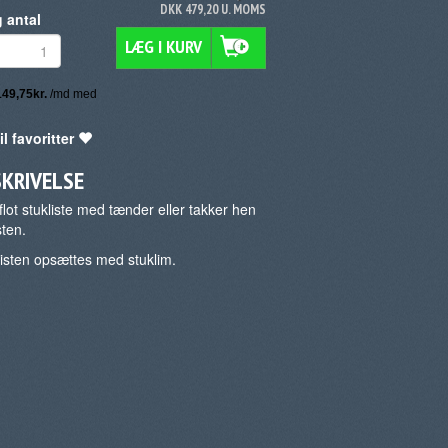
DKK 479,20 U. MOMS
 antal
LÆG I KURV
il favoritter
SKRIVELSE
flot stukliste med tænder eller takker hen
sten.
listen opsættes med stuklim.