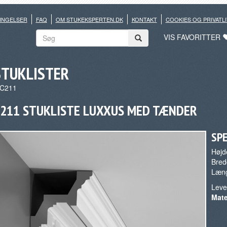
INGELSER
FAQ
OM STUKEKSPERTEN.DK
KONTAKT
COOKIES OG PRIVATLI
VIS FAVORITTER
STUKLISTER
C211
211 STUKLISTE LUXXUS MED TÆNDER
SPE
Højd
Bred
Læng
Leve
Mate