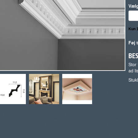
Vælg
Føj t
BE
Stor 
ad li
Stuk